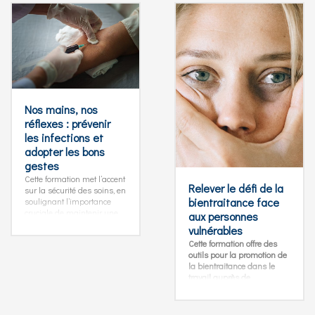
Nos mains, nos
réflexes : prévenir
les infections et
adopter les bons
gestes
Cette formation met l’accent
Relever le défi de la
sur la sécurité des soins, en
bientraitance face
soulignant l’importance
cruciale de maintenir une
aux personnes
hygiène des mains
vulnérables
optimale pour prévenir les
Cette formation offre des
infections nosocomiales.
outils pour la promotion de
Nous explorerons
la bientraitance dans le
également les stratégies de
travail auprès de
prévention des Accidents
personnes vulnérables. Ce
d’Exposition au Sang (AES).
thème est important car les
Ce cours est indispensable
situations professionnelles
pour tous ceux qui