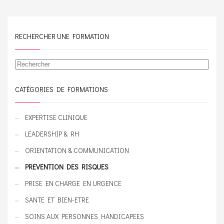
personnes avec une
par l‘entourage et les
attitude et des techniques et
personnes aidantes. Pour
de leur prodiguer les
ces deux domaines, nous
premiers secours.
vous proposons
RECHERCHER UNE FORMATION
d’apprendre à reconnaitre
les signes suspects d’une
aggravation des signes
collatéraux, gérer au mieux
Rechercher
les risques au quotidien et
adopter une attitude
empathique de prévention
CATÉGORIES DE FORMATIONS
pour le maintien d’un bien-
être et de l’autonomie de la
personne.
EXPERTISE CLINIQUE
LEADERSHIP & RH
ORIENTATION & COMMUNICATION
PREVENTION DES RISQUES
PRISE EN CHARGE EN URGENCE
SANTE ET BIEN-ETRE
SOINS AUX PERSONNES HANDICAPEES