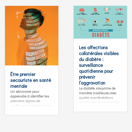
sont de plus en plus
souhaitent améliorer leurs
complexes, nécessitant une
compétences en matière de
analyse approfondie et une
prévention et de
approche compétente,
communication dans le
autant au niveau
domaine médical.
relationnel qu’émotionnel.
Les affections
collatérales visibles
du diabète :
surveillance
quotidienne pour
Être premier
prévenir
secouriste en santé
l‘aggravation
mentale
Le diabète s’exprime de
Un séminaire pour
manière insidieuse avec
apprendre à identifier les
quatre manifestations
premiers signes de
collatérales et invalidantes,
souffrances psychologiques
qui généralement se
d’un patient/résident, d’un
manifestent à l’âge avancé.
proche ou d’un collègue.
L’apparition, l’évolution des
Ce cours de premiers
pathologies visuelles et
secours en santé mentale
celles localisées aux pieds
permet d’approcher ces
sont facilement observables