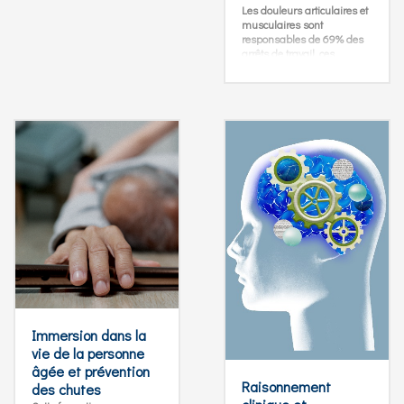
des facteurs de risque,
Les douleurs articulaires et
gestes préventifs, choix du
musculaires sont
matériel adapté, protocoles
responsables de 69% des
de soins et suivi des plaies.
arrêts de travail, ces
Des cas concrets, des outils
pathologies pouvant vous
simples et des
handicaper dans votre vie
recommandations
privée comme dans votre
actualisées pour renforcer
vie professionnelle. Cette
vos compétences au
formation vous apportera
quotidien.
des solutions pratiques,
efficaces et concrètes pour
anticiper et y remédier.
Immersion dans la
vie de la personne
âgée et prévention
Raisonnement
des chutes