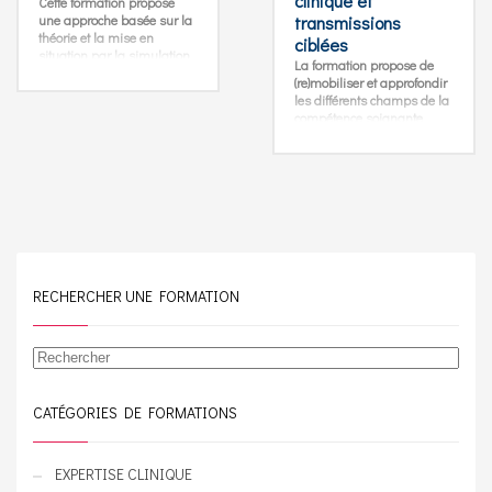
clinique et
Cette formation propose
une approche basée sur la
transmissions
théorie et la mise en
ciblées
situation par la simulation,
La formation propose de
appuyée sur l’expérience de
(re)mobiliser et approfondir
chacun.
les différents champs de la
La reconnaissance du
compétence soignante.
risque de chutes ainsi que
L’accent est mis sur la
les conséquences des
capacité à raisonner et à
chutes seront clarifiées pour
agir de façon pertinente en
une prise en soins
s’appuyant tout au long du
bienveillante.
séminaire sur les situations
professionnelles vécues par
les participants et leurs
analyses pour des
transmissions ciblées.
RECHERCHER UNE FORMATION
Rechercher
CATÉGORIES DE FORMATIONS
EXPERTISE CLINIQUE